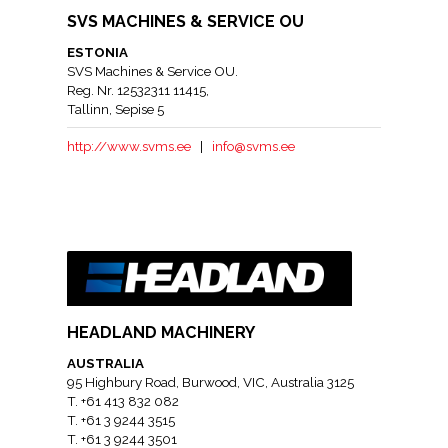
SVS MACHINES & SERVICE OU
ESTONIA
SVS Machines & Service OU.
Reg. Nr. 12532311 11415,
Tallinn, Sepise 5
http://www.svms.ee
|
info@svms.ee
HEADLAND MACHINERY
AUSTRALIA
95 Highbury Road, Burwood, VIC, Australia 3125
T. +61 413 832 082
T. +61 3 9244 3515
T. +61 3 9244 3501