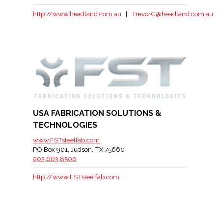
http://www.headland.com.au
|
TrevorC@headland.com.au
USA FABRICATION SOLUTIONS &
TECHNOLOGIES
www.FSTsteelfab.com
PO Box 901, Judson, TX 75660
903.663.8500
http://www.FSTsteelfab.com