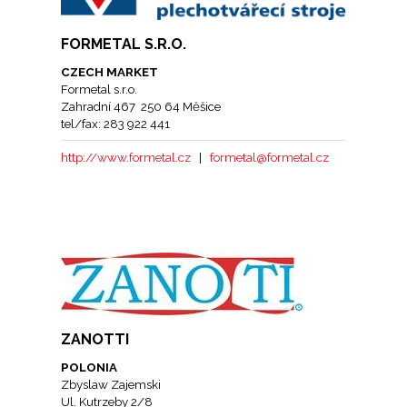
FORMETAL S.R.O.
CZECH MARKET
Formetal s.r.o.
Zahradní 467 250 64 Měšice
tel/fax: 283 922 441
http://www.formetal.cz
|
formetal@formetal.cz
ZANOTTI
POLONIA
Zbyslaw Zajemski
Ul. Kutrzeby 2/8