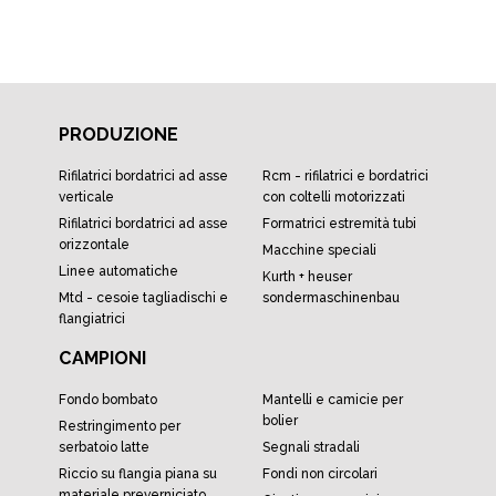
PRODUZIONE
rifilatrici bordatrici ad asse
rcm - rifilatrici e bordatrici
verticale
con coltelli motorizzati
rifilatrici bordatrici ad asse
formatrici estremità tubi
orizzontale
macchine speciali
linee automatiche
kurth + heuser
mtd - cesoie tagliadischi e
sondermaschinenbau
flangiatrici
CAMPIONI
fondo bombato
mantelli e camicie per
bolier
restringimento per
serbatoio latte
segnali stradali
riccio su flangia piana su
fondi non circolari
materiale preverniciato