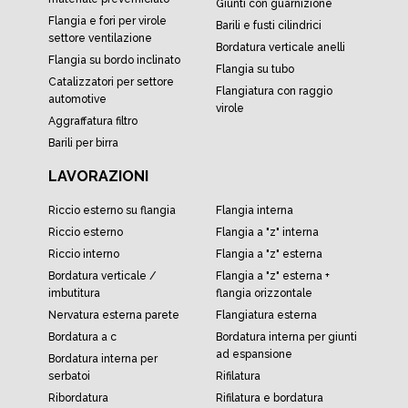
giunti con guarnizione
flangia e fori per virole
barili e fusti cilindrici
settore ventilazione
bordatura verticale anelli
flangia su bordo inclinato
flangia su tubo
catalizzatori per settore
flangiatura con raggio
automotive
virole
aggraffatura filtro
barili per birra
LAVORAZIONI
riccio esterno su flangia
flangia interna
riccio esterno
flangia a "z" interna
riccio interno
flangia a "z" esterna
bordatura verticale /
flangia a "z" esterna +
imbutitura
flangia orizzontale
nervatura esterna parete
flangiatura esterna
bordatura a c
bordatura interna per giunti
ad espansione
bordatura interna per
serbatoi
rifilatura
ribordatura
rifilatura e bordatura